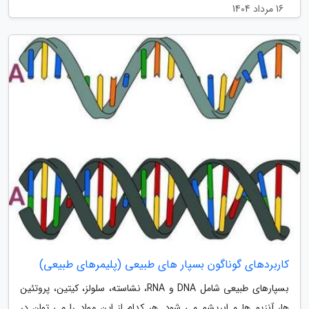
16 مرداد 1404
کاربردهای گوناگون بسپار های طبیعی (پلیمرهای طبیعی)
بسپارهای طبیعی شامل DNA و RNA، نشاسته، سلولز، کیتین، پروتئین
ها، آنزیم ها و ابریشم می شود. هر کدام از این مواد را می توان در