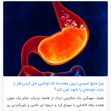
چرا مایع اسیدی درون معده ما که توانایی حل کردن فلز را
دارد، خودمان را نابود نمی کند؟
شلیک سهمگین یک شکارچی اردک از فاصله نزدیک، شکم یک جوان
هجده ساله کانادایی را سوراخ کرد و دریچه ای دائمی و باورنکردنی رو