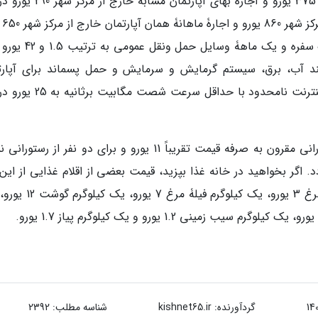
اجاره بهای آپارتمان یک خوابه در مرکز شهر لاکویلا 375 یورو و اجاره بهای آپارت
است. بعلاوه،
برآورد می گردد. علاوه براین، برای خرید بلیت تک سفره و یک ماهۀ
 آب، برق، سیستم گرمایش و سرمایش و حمل پسماند برای آپارت
هشتادمتری به طورمتوسط به 186 یورو و هزینۀ اینترنت نامحدود با حداقل سر
ناگفته نماند هزینۀ خرید غذا برای یک نفر از رستورانی مقرون به صرفه قیمت تقریباً 11 یورو و برای دو نفر از رس
خمین زده می گردد. اگر بخواهید در خانه غذا بپزید، قیمت بعضی از اقلام غذایی از این
است: یک لیتر شیر کمتر 1 یورو، دوازده عدد تخم مرغ 3 یورو، یک کیلو
گردآورنده:
kishnet65.ir
شناسه مطلب: 2392