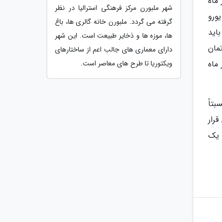
مان مشابه خارج از مرکز شهر 290 یورو در ماه
شهر ملبورن مرکز فرهنگی استرالیا در نظر
 اجارۀ ماهانۀ آپارتمان سه خوابه در مرکز شهر 860 یورو و اجارۀ ماهانۀ همان آپارتمان خارج از مرکز شهر 650 یورو
گرفته می گردد. ملبورن خانه گالری ها، باغ
 وسایل حمل ونقل عمومی به ترتیب 1.5 و 42 یورو باید
ها، موزه ها و ذخایر طبیعت است. این شهر
مان
دارای معماری های جالب اعم از ساختارهای
ویکتوریا تا طرح های معاصر است.
عت شصت مگابیت برثانیه به 25 یورو در ماه
تورانی نسبتاً
 قرار
گرم فیلۀ مرغ 7 یورو، یک کیلوگرم گوشت 12 یورو، یک