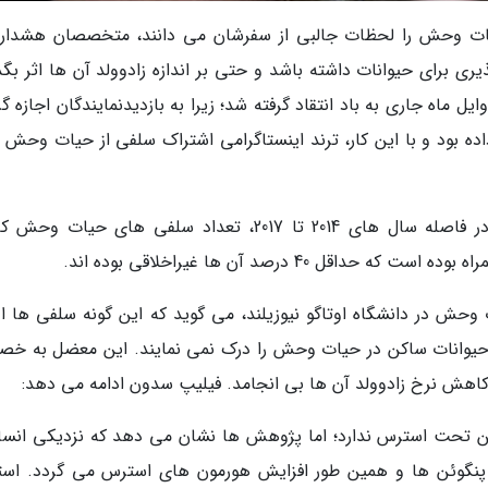
یات وحش را لحظات جالبی از سفرشان می دانند، متخصصان هشدار
یری برای حیوانات داشته باشد و حتی بر اندازه زادوولد آن ها اثر بگذ
ل ماه جاری به باد انتقاد گرفته شد؛ زیرا به بازدیدنمایندگان اجازه گ
اده بود و با این کار، ترند اینستاگرامی اشتراک سلفی از حیات وحش ر
طبق گزارش جامعه جهانی پشتیبانی از جانوران، در فاصله سال های 2014 تا 2017، تعداد سلفی های حیا
وحش در دانشگاه اوتاگو نیوزیلند، می گوید که این گونه سلفی ها ا
ار حیوانات ساکن در حیات وحش را درک نمی نمایند. این معضل به خ
 کاهش نرخ زادوولد آن ها بی انجامد. فیلیپ سدون ادامه می دهد:
ن تحت استرس ندارد؛ اما پژوهش ها نشان می دهد که نزدیکی انسا
نگوئن ها و همین طور افزایش هورمون های استرس می گردد. اس