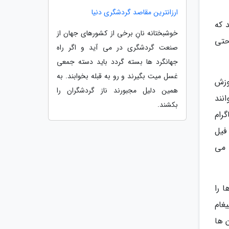
ارزانترین مقاصد گردشگری دنیا
 که
خوشبختانه نانِ برخی از کشورهای جهان از
حتی
صنعت گردشگری در می آید و اگر راه
جهانگرد ها بسته گردد باید دسته جمعی
غسل میت بگیرند و رو به قبله بخوابند. به
 آموزش
همین دلیل مجبورند ناز گردشگران را
نند
بکشند.
ینستاگرام
فیل
 می
 را
غام
 ها