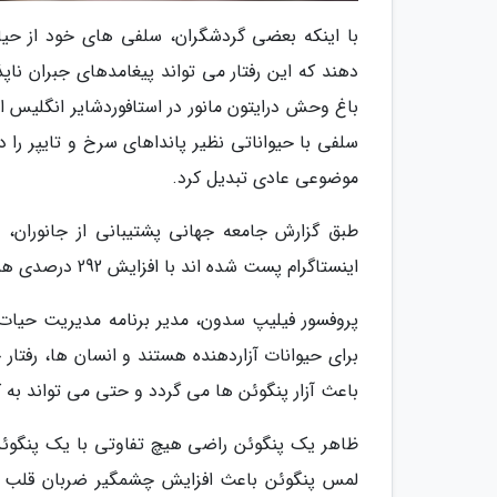
با اینکه بعضی گردشگران، سلفی های خود از ح
دهند که این رفتار می تواند پیغامدهای جبران ناپذ
باغ وحش درایتون مانور در استافوردشایر انگلیس اوای
سلفی با حیواناتی نظیر پانداهای سرخ و تایپر را د
موضوعی عادی تبدیل کرد.
اینستاگرام پست شده اند با افزایش 292 درصدی همراه بوده است که حداقل 40 درصد آن ها غیراخلاقی بوده اند.
پروفسور فیلیپ سدون، مدیر برنامه مدیریت حیات 
برای حیوانات آزاردهنده هستند و انسان ها، رفت
باعث آزار پنگوئن ها می گردد و حتی می تواند به
ظاهر یک پنگوئن راضی هیچ تفاوتی با یک پنگوئ
لمس پنگوئن باعث افزایش چشمگیر ضربان قلب پ