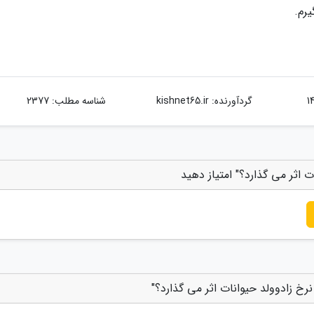
رم.
گردآورنده:
kishnet65.ir
شناسه مطلب: 2377
 اثر می گذارد؟" امتیاز دهید
خ زادوولد حیوانات اثر می گذارد؟"