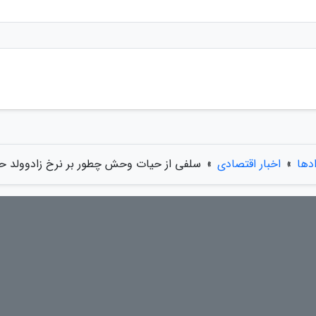
ادها
»
اخبار اقتصادی
»
سلفی از حیات وحش چطور بر نرخ زادوولد حیو