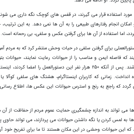
 پایین گردد. او ادامه می دهد:
 مورد استفاده قرار می گیرند، در قفس های کوچک نگه داری می شوند
مکان انجام رفتارهای طبیعی را به آن ها نمی دهد. به این ترتیب، 
ردد، اما استفاده از آن ها برای گرفتن عکس و سلفی، بی رحمانه است.
جهانی پشتیبانی از جانوران در سال 2017، دستورالعملی برای گرفتن سلفی در حیات وحش منتشر کرد که به مردم
 که فاصله ایمن و مناسب را از حیوانات رعایت نمایند، حیوانات بتوا
آزادانه حرکت نمایند و در زیستگاه طبیعی خود باشند. پس از آنکه 250 هزار نفر این دستورالعمل را امضا کردند، ا
داخت. زمانی که کاربران اینستاگرام، هشتگ های سلفی کوآلا یا 
گردد که راجع به رنج و استرس حیوانات این عکس ها، اطلاع رسانی
 می تواند به اندازه چشمگیری حمایت عموم مردم از حفاظت از آن ها
ها به لمس کردن یا نگه داشتن حیوانات می پردازند، می تواند حاوی پی
د که این حیوانات وحشی در این مکان هستند تا ما برای تفریح خود آن