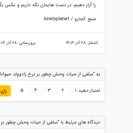
را آزار دهیم، در دست هایمان نگه داریم و عکس بگی
منبع: کجارو / lonelyplanet
انتشار:
28 آذر 1403
بروزرسانی:
28 آذر 1403
به "سلفی از حیات وحش چطور بر نرخ زادوولد حیوانات
امتیاز دهید:
1
2
3
4
5
رای
دیدگاه های مرتبط با "سلفی از حیات وحش چطور بر نر