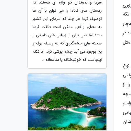
سرما و یخبندان دو واژه ای هستند که
وری
زمستان های کانادا را می توان با آن ها
نگه
توصیف کرد! هر چند که سرمای این کشور
چار
به معنای واقعی ممکن است طاقت فرسا
 در
باشد اما نمی توان از زیبایی های طبیعی و
مثل
صحنه های چشمگیری که به وسیله برف و
یخ بوجود می آید چشم پوشی کرد. اما نکته
اینجاست که خوشبختانه یا متاسفانه...
 نوع
قتی
 از
اچه
احم
انی
شان