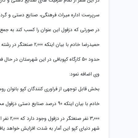
در این سفر از تمام ظرفیت های صنایع دستی و کارگا
سرپرست اداره میراث فرهنگی، صنایع دستی و گردشگ
در صورتی که دزفول این عنوان را کسب کند به جمع 11 شهری که در دنیا دارای نشان دنیای هستند، می پیوندد
حمیدرضا خادم با بیان اینکه 2,000 صنعتگر در رشته کپوبافی در دزفول مشغول به کار هستند، توضیح داد:
حدود 50 کارگاه کپوبافی در این شهرستان در حال فعالیت هستند که بیشتر آن ها در روستای پامنار قرار دارند.
وی اضافه نمود:
بخش قابل توجهی از فراوری کنندگان کپو بانوان رو
خادم با بیان اینکه 90 درصد صنایع دستی دزفول مختص کپو است، شرح داد:
3,000 نف
شهر دنیای کپو این آمار به شدت افزایش خواهد یا