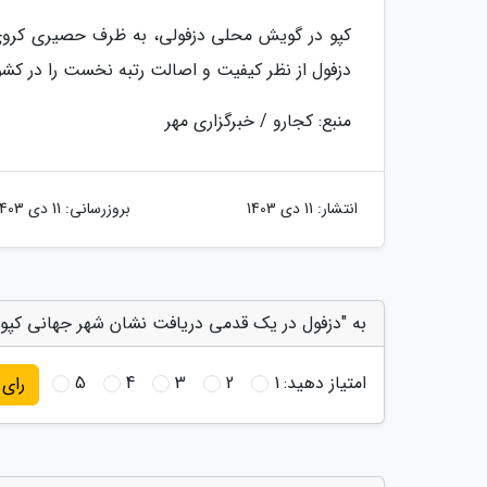
کپو در گویش محلی دزفولی، به ظرف حصیری کروی 
دزفول از نظر کیفیت و اصالت رتبه نخست را در کش
منبع: کجارو / خبرگزاری مهر
انتشار:
11 دی 1403
بروزرسانی:
11 دی 1403
به "دزفول در یک قدمی دریافت نشان شهر جهانی کپو" 
امتیاز دهید:
1
2
3
4
5
رای