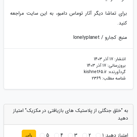
برای تماشا دیگر آثار توماس دامبو، به این سایت مراجعه
کنید.
منبع: کجارو / lonelyplanet
انتشار:
17 آذر 1403
بروزرسانی:
17 آذر 1403
گردآورنده:
kishnet65.ir
شناسه مطلب: 2369
به "خلق جنگلی از پلاستیک های بازیافتی در مکزیک" امتیاز
دهید
امتیاز دهید:
1
2
3
4
5
رای