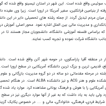
نوب سوئیس واقع شده است. این شهر در استان تیسینو واقع شده که گ
رفته از بنیامین فرانکلین، سفیر آمریکا در اروپا است. زیرا وی عقیده 
ر میان مردم تبدیل گردد. از جمله رشته های تحصیلی دایر در این دانش
بانکداری و مدیریت مالی بین الملل اشاره نمود. محور اصلی آموزش در 
ه براساس فلسفه آموزشی دانشگاه، دانشجویان مجاز هستند تا در 
نب دانشگاه شرکت نموده و تجربه کسب نمایند.
دانشگاه در فضایی به وسعت 64 هکتار در منطقه آقیا پاراسکوی، در حومه شهر آتن واقع شده است. دا
تاسیس شده و در واقع، قدیمی ترین و بزرگ ترین دانشگاه آمریکایی در سطح اروپا است.
شگاه دارای 21 رشته در مقطع کارشناسی و 32 رشته در مرحله مقدماتی دو ساله در دو گروه مدیریت بازرگانی و علو
است. مدرک تحصیلی این دانشگاه مورد تائید دانشکده علوم و هنر ACG و نیز دانشکده ALBA است. د
آمریکایی را با هوش و فرهنگ یونانی مشاهده کرد. موارد یاد شده گز
د ولی باید به یاد داشت که به غیر از آنها موارد دیگری نیز در سطح ا
 شرایط فردی، فرهنگی، خانوادگی، مالی و .... در خصوص یکایک گزینه