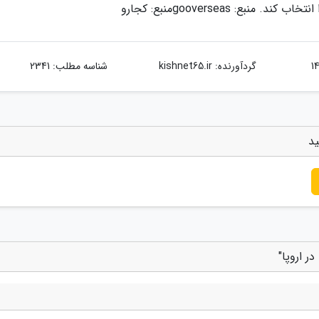
ند. منبع: gooverseas
منبع: کجارو
گردآورنده:
kishnet65.ir
شناسه مطلب: 2341
ید
ر اروپا"