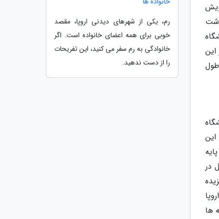
خانواده ها
ویش
داشت
رم، یکی از شهرهای دیدنی اروپا، مقصد
خوبی برای همه اعضای خانواده است. اگر
گاه
خانوادگی به رم سفر می کنید، این تفریحات
این
را از دست ندهید.
طول
نشگاه
 این
م پایه
ر هنگام تحصیل در
یده
روپا
 ها