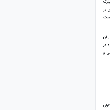
جمله بزرگ
 در
 در حد یک هتل 5 خبرنگاران است
 در آن
 در
یی و
در مالدیو ساخته شده است. این هتل 5 خبرنگاران