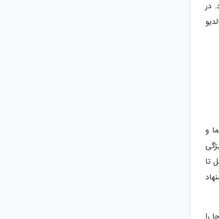
. در
دیو
ما و
ژگی
 تا
شنهاد
ا را