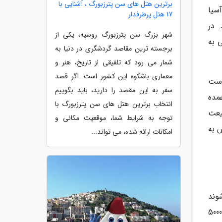
برترین هتل های سن پترزبورگ ، آشنایی با
آسیا
17 هتل پرطرفدار
 در
شهر بزرگ سن پترزبورگ روسیه، یکی از
 به
برجسته ترین مقاصد گردشگری در دنیا به
شمار می رود که تلفیقی از تاریخ، هنر و
معماری باشکوه این کشور است. اگر قصد
 مسکونی است
سفر به این مقصد را دارید، باید بگوییم
عمده
انتخاب برترین هتل های سن پترزبورگ با
یعت
توجه به شرایط شما، موقعیت مکانی و
ش به
امکانات ارائه شده، می تواند...
وند
مسجد بزرگ جمعه است که حتی بزرگ ترین مسجد جنوب شرقی آسیا نیز محسوب می شود. ظرفیت این مسجد بیش از 5000