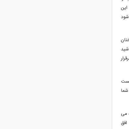
این
شود
ختان
شید
رار
نیست
شما
ه می
 افق