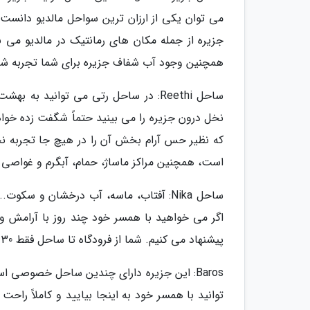
می توان یکی از ارزان ترین سواحل مالدیو دانست 
جزیره از جمله مکان های رمانتیک در مالدیو می
همچنین وجود آب شفاف جزیره برای شما تجربه شن
ساحل Reethi: در ساحل رتی می توانید ب
نخل درون جزیره را می بینید حتماً شگفت زده خوا
که نظیر حس آرام بخش آن را در هیچ جا تجربه نخ
است، همچنین مراکز ماساژ، حمام، آبگرم و غواصی ن
ساحل Nika: آفتاب، ماسه، آب درخشان و سک
اگر می خواهید با همسر خود چند روز با آرامش و د
پیشنهاد می کنیم. شما از فرودگاه تا ساحل فقط 30 دقیقه فاصله دارید.
Baros: این جزیره دارای چندین ساحل خصوصی اس
توانید با همسر خود به اینجا بیایید و کاملاً راح