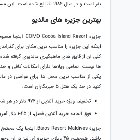
نفر است و در سال 1984 افتتاح شده است. این مسجد درست در پشت ساحل ماله و پارک Jumhooree واقع شده است.
بهترین جزیره های مالدیو
جزیره and Resort
کلی آن از قایق های ماهیگیری مالدیوی گرفته شده
ها نیست. تمامی ویلاها دارای امکانات کافی و خد
یکی از مناسب ترین محل ها برای غواصی در مال
کنید در حد یک هتل 5 خبرنگاران است.
تخفیف ویژه خرید آنلاین از 972 دلار در هر شب
فوق العاده خرید آنلاین فصل، از 1045 دلار آمریکا در هر شب
باشد. همچنین 45 ویلای جزیره ای نیز